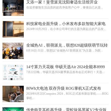
又添一家！斐雪派克沈阳奢适生活馆开业
在追求极致生活品质的超高净值用户心中，奢侈品已从遥...
科技家电全面升级，小米发布多款智能大家电
新品
2024年10月29日，在小米公司举行的主题为新起点的产品发...
全城热AI，联萌派兑，联想828超级联萌节玩转
沈阳
8月16日-31日，联想以“全城热AI 联萌派兑”为主题，为联...
14寸算力天花板 华硕天选Air 2024全能本8999
元预约
7月22日晚，华硕天选2024夏季新品发布会正式举行！天选...
80Wh大电池 双存升级 ROG掌机X正式发布
2024年6月2日Computex 2024，ROG正式发布新款掌机——ROG
掌机...
传奇电竞耳机再升级，雷蛇旋风黑鲨V2专业版