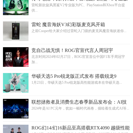
推出兼容PC、PlayStation和Xbox跨平台版本
雷蛇新款旋风黑鲨V2专业版为PC、PlayStation和Xbox平台提
供...
雷蛇 魔音海妖V3幻彩版麦克风开箱
之前Cooper给大家介绍过雷蛇入门级的麦克风魔音海妖迷你...
竞自己战无惧！ROG官宣代言人周冠宇
北京时间2024年02月27日，ROG官宣首位中国F1车手周冠宇
加...
华硕天选5 Pro锐龙版正式发布 搭载锐龙9
7940HX旗舰处理器
1月23日，华硕天选5 Pro锐龙版高性能游戏本在华硕天选...
联想拯救者及消费生态春季新品发布会：AI技
术引领未来，构筑全新消费生态
2024年是AI PC元年，犹如一幅时代画卷，描绘着生成式AI等...
ROG幻14/幻16新品至高搭载RTX4090 越级性能