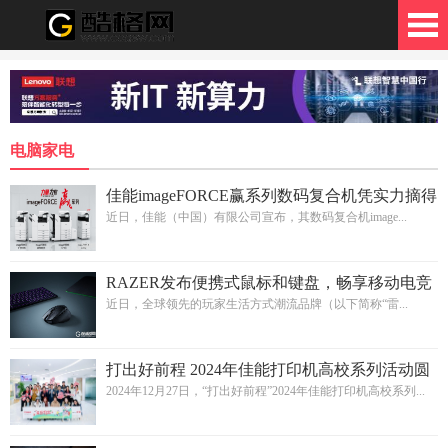
格网
电脑家电
佳能imageFORCE赢系列数码复合机凭实力摘得
BLI 2026年度A3 产品线奖
近日，佳能（中国）有限公司宣布，其数码复合机image...
RAZER发布便携式鼠标和键盘，畅享移动电竞
体验
近日，全球领先的玩家生活方式潮流品牌（以下简称“雷...
打出好前程 2024年佳能打印机高校系列活动圆
满收官
2024年12月27日，“打出好前程”2024年佳能打印机高校系列...