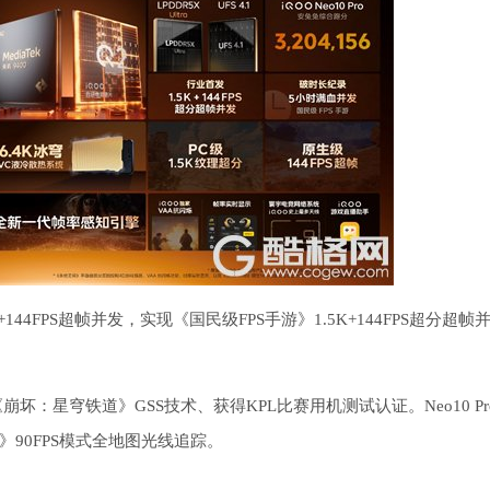
44FPS超帧并发，实现《国民级FPS手游》1.5K+144FPS超分超帧
崩坏：星穹铁道》GSS技术、获得KPL比赛用机测试认证。Neo10 Pr
90FPS模式全地图光线追踪。