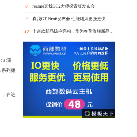
8.
realme真我GT2大师探索版发布会
9.
真我GT Neo6发布会 性能飓风更强更快 挑战最强第三代骁龙8s旗舰
10.
十余款新品惊艳亮相，华为春季旗舰新品发布会看点满满
IGC重
0系列拥
》，在进