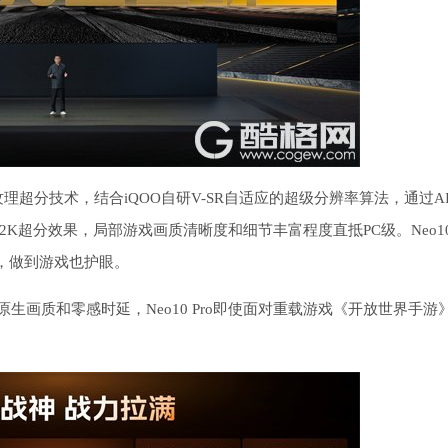
K纹理超分技术，结合iQOO自研V-SR自适应的超级分辨率算法，通过A
K超分效果，局部游戏画质清晰度和细节丰富程度直抵PC级。Neo1
题，做到游戏也护眼。
原生画质和零感时延，Neo10 Pro即使面对重载游戏《开放世界手游