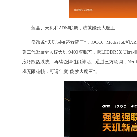
蓝晶、天玑和ARM联调，成就能效大魔王
俗话说“天玑调校还看蓝厂”，iQOO、MediaTek和A
第二代3nm全大核天玑 9400旗舰芯，携LPDDR5X Ultra
液冷散热系统，再续强悍性能神话。通过三方联调，Neo1
戏无限稳帧，可谓年度“能效大魔王”。