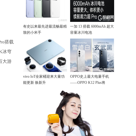
有史以来最先进最流畅最精
一加 13 搭载 6000mAh 超大
致的小米手
容量冰川电池
ro搭载
4K冰穹
百大游
vivo IoT全家桶迎来大量功
OPPO史上最大电量手机
能更新 焕新升
——OPPO K12 Plus将