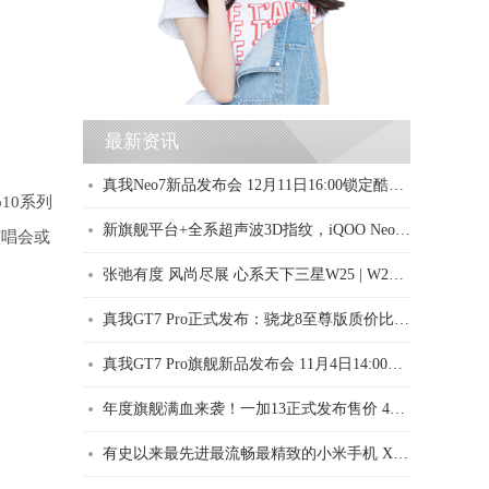
最新资讯
真我Neo7新品发布会 12月11日16:00锁定酷格网图文直播频道
10系列
新旗舰平台+全系超声波3D指纹，iQOO Neo10系列到手2299元起
演唱会或
张弛有度 风尚尽展 心系天下三星W25 | W25 Flip震撼发布
真我GT7 Pro正式发布：骁龙8至尊版质价比之王，首销3599元起
真我GT7 Pro旗舰新品发布会 11月4日14:00图文直播栏目见
年度旗舰满血来袭！一加13正式发布售价 4499 元起
有史以来最先进最流畅最精致的小米手机 Xiaomi 15 系列现已发布，售价 4499 元起