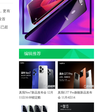
配，更有
业首
模已超
编辑推荐
真我Neo7新品发布会 12月
真我GT7 Pro旗舰新品发布
11日16:00锁定酷
会 11月4日14: