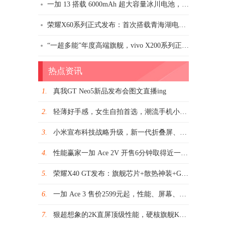
一加 13 搭载 6000mAh 超大容量冰川电池，续航体验超 Pro
荣耀X60系列正式发布：首次搭载青海湖电池、绿洲护眼屏、卫星通信，线下零售门店售1599元起
“一超多能”年度高端旗舰，vivo X200系列正式发布
热点资讯
1.
真我GT Neo5新品发布会图文直播ing
2.
轻薄好手感，女生自拍首选，潮流手机小米Civi 2 2399元起
3.
小米宣布科技战略升级，新一代折叠屏、仿生机器人、端侧大模型等重磅亮相
4.
性能赢家一加 Ace 2V 开售6分钟取得近一年2K-3K价位机型首销日销量亚军
5.
荣耀X40 GT发布：旗舰芯片+散热神装+GT调优打造战神性能
6.
一加 Ace 3 售价2599元起，性能、屏幕、续航、质感全面领先同档
7.
狠超想象的2K直屏顶级性能，硬核旗舰K50系列售价2399元起