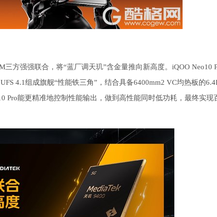
RM三方强强联合，将“蓝厂调天玑”含金量推向新高度。iQOO Neo10 P
和UFS 4.1组成旗舰“性能铁三角”，结合具备6400mm2 VC均热板的6.
0 Pro能更精准地控制性能输出，做到高性能同时低功耗，最终实现