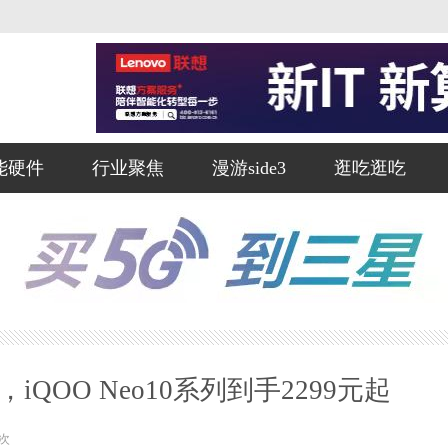
能硬件
行业聚焦
漫游side3
逛吃逛吃
QOO Neo10系列到手2299元起
次