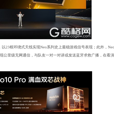
统，以23根环绕式天线实现Neo系列史上最稳游戏信号表现；此外，Neo
现公里级无网通信，与队友一对一对讲或发送蓝牙求救广播，在看