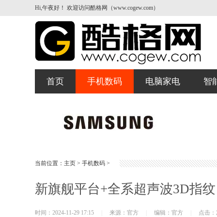
Hi,午夜好！ 欢迎访问酷格网（www.cogew.com）
首页
手机数码
电脑家电
智
当前位置：
主页
>
手机数码
>
新旗舰平台+全系超声波3D指纹，i
时间：2024-11-29 17:15
|
来源：官方
|
编辑：官方
|
点击：