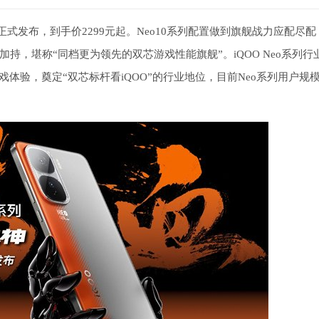
10系列正式发布，到手价2299元起。Neo10系列配置做到旗舰战力应配尽
，堪称“同档更为领先的双芯游戏性能旗舰”。iQOO Neo系列行
体验，奠定“双芯标杆看iQOO”的行业地位，目前Neo系列用户规