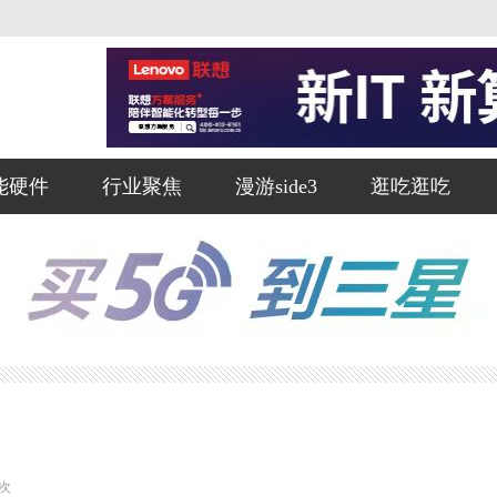
能硬件
行业聚焦
漫游side3
逛吃逛吃
次