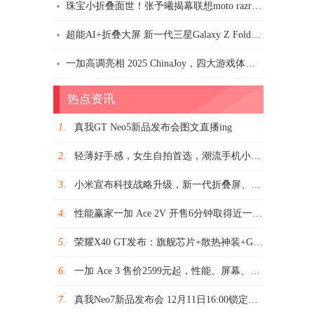
珠宝小折叠面世！张予曦揭幕联想moto razr 60冰钻限定版礼盒
超能AI+折叠大屏 新一代三星Galaxy Z Fold7｜Z Flip7邂逅沈阳
一加高调亮相 2025 ChinaJoy，四大游戏体验区燃炸全场
热点资讯
1.
真我GT Neo5新品发布会图文直播ing
2.
轻薄好手感，女生自拍首选，潮流手机小米Civi 2 2399元起
3.
小米宣布科技战略升级，新一代折叠屏、仿生机器人、端侧大模型等重磅亮相
4.
性能赢家一加 Ace 2V 开售6分钟取得近一年2K-3K价位机型首销日销量亚军
5.
荣耀X40 GT发布：旗舰芯片+散热神装+GT调优打造战神性能
6.
一加 Ace 3 售价2599元起，性能、屏幕、续航、质感全面领先同档
7.
真我Neo7新品发布会 12月11日16:00锁定酷格网图文直播频道