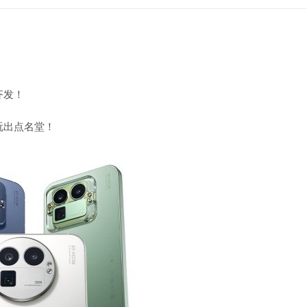
齐发！
同玩出点名堂！