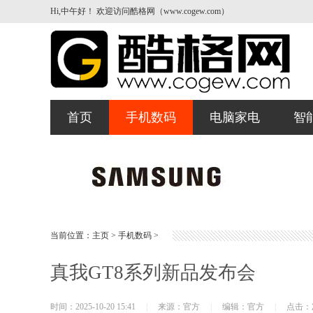
Hi,中午好！ 欢迎访问酷格网（www.cogew.com）
首页
手机数码
电脑家电
智
当前位置：
主页
>
手机数码
>
真我GT8系列新品发布会
时间：2025-10-20 15:41
|
来源：官方
|
编辑：官方
|
点击：