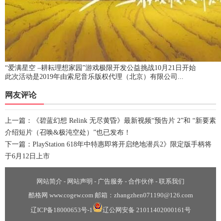
“爱满星空 –耕耘理想家园”游戏极限开发公益挑战10月21日开始
此次活动是2019年由索尼音乐版权代理（北京）有限公司...
网友评论
上一篇：
《碧蓝幻想 Relink 无尽黄昏》最新视频“预告片 2”和 “新要素
介绍短片（召唤&极沌空处）”也已发布！
下一篇：
PlayStation 618年中特惠即将开启绝地潜兵2》限定版手柄将
于6月12日上市
网站简介
-
网站声明
-
广告服务
-
合作伙伴
-
联系我们
酷格网 www.cogew.com 邮箱：zhangzhen071190@126.com
辽ICP备18000653号-1
辽公网安备 21011402000161号